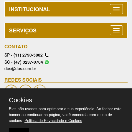
INSTITUCIONAL
SERVIÇOS
CONTATO
SP -
(11) 2790-5802
SC -
(47) 3237-0704
dbs@dbs.com.br
REDES SOCIAIS
Cookies
ÁREA RESTRITA
Eles são usados para aprimorar a sua experiência. Ao fechar este
banner ou continuar na página, você concorda com o uso de
cookies.
Política de Privacidade e Cookies
Acessos: 5139481