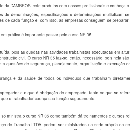
ite da DAMBROS, cote produtos com nossos profissionais e conheça a
tipos de denominações, especificações e determinações multiplicam-
ades de cada função e, com isso, as empresas conseguem se preparar
em prática é importante passar pelo curso NR 35.
tuída, pois as quedas nas atividades trabalhistas executadas em altura
onstrução civil. O curso NR 35 faz-se, então, necessário, pois nela s
olvem questões de segurança, planejamento, organização e execução d
urança e da saúde de todos os indivíduos que trabalham diretamen
mpregador e o que é obrigação do empregado, tanto no que se refere
a que o trabalhador exerça sua função seguramente.
só ministra o curso NR 35 como também dá treinamentos e cursos re
nça do Trabalho LTDA. podem ser ministrados na sede própria da e