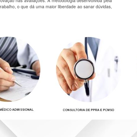
provação nas avaliações. A metodologia desenvolvida pela
trabalho, o que dá uma maior liberdade ao sanar dúvidas,